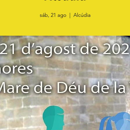
sáb, 21 ago
  |  
Alcúdia