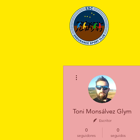
EN
HOME
CLUB
Más acciones
Toni Monsálvez Glym
Escritor
0
0
seguidores
seguidos