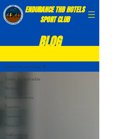
ENDURANCE THB HOTELS
SPORT CLUB
BLOG
BLOG
Todas las entradas
Todas las entradas
Noticias
Entrenamiento
Eventos
Carreras
Pisteros
Trailrunning