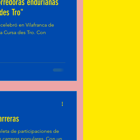
orredoras endurianas
 des Tro"
celebró en Vilafranca de
la Cursa des Tro. Con
arreras
leta de participaciones de
n carreras populares. Con un