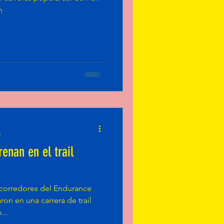
n
a
enan en el trail
 corredores del Endurance
on en una carrera de trail
...